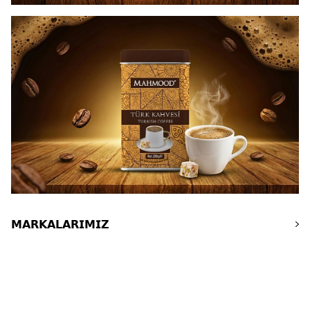
𝗠𝗔𝗥𝗞𝗔𝗟𝗔𝗥𝗜𝗠𝗜𝗭