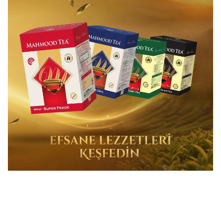
Mahmood Tea
Mahmood Tea
%
15
%
15
Mahmood Tea Super Pekoe Ithal
Mahmood Tea Super Opa Ithal
Seylan Dökme Çayı 800 Gram
Seylan Sri Lanka Ceylon Dökme
(46)