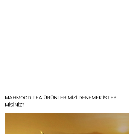
Mahmood Coffee
Mahmood Coffee
Mahmood Coffee
%
17
%
17
%
17
Mahmood Coffee 3
Mahmood Coffee 3
Mahmood Coffee 2
ü 1 Arada Hazır
ü 1 Arada Sütlü
si 1 Arada Hazır
Kahve 48 Adet x 18
Köpüklü Hazır Kahve
Kahve 48 Adet x 10
G
48 Adet x 17,4 G
G
(28)
(37)
(24)
277,88
TL
277,88
TL
277,88
TL
229,90
TL
229,90
TL
229,90
TL
Sepete
Sepete
Sepete
Ekle
Ekle
Ekle
MAHMOOD TEA ÜRÜNLERİMİZİ DENEMEK İSTER
MİSİNİZ?