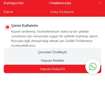
Kategoriler
Hakkımızda
Kahve
Satış Sözleşme
Çay
Üyelik ve Kullanım Şartları
Sıcak Çikolata
KVKK Aydınlatma Metni
Çerez Kullanımı
Kişisel verileriniz, hizmetlerimizin daha iyi bir şekilde
Salep
Gizlilik Politikası
sunulması için mevzuata uygun bir şekilde toplanıp işlenir.
Kahve & Çay Aksesuar
İptal ve İade Koşulları
Konuyla ilgili detaylı bilgi almak için Gizlilik Politikamızı
Çerez Politikası
inceleyebilirsiniz.
Hızlı Erişim
Çerezleri Özelleştir
Üye Ol
Hepsini Reddet
Sepetim
Hepsini Kabul Et
Müşteri Hizmetleri
Siparişim Nerede?
İletişim
Adres
ALTUNSA GIDA SAN. VE TİC. A.Ş. 2. Organize Sanayi Bölgesi