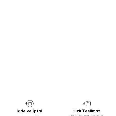
Biraz eğlenceye ne dersiniz?
Mahmood Cappuccino ile keyifinizi tatlandırmaya
geldik!
İNCELE
İade ve İptal
Hızlı Teslimat
Hızlı Teslimat, Güvenilir