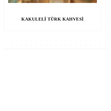
KAKULELI TÜRK KAHVESI
Mahmood Coffee
Mahmood Coffee
%
5
%
16
Mahmood Dibek Kahvesi Metal
Mahmood Orta Kavrulmuş Türk
Kutu 400 G
Kahvesi Metal Kutu 220 G
(15)
(5)
326,70
TL
309,90
TL
332,38
TL
279,90
TL
Sepete Ekle
Sepete Ekle