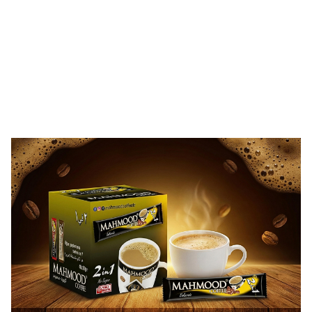
Çayı 800 Gram
(12)
732,01
TL
619,90
TL
732,01
TL
619,90
TL
Sepete Ekle
Sepete Ekle