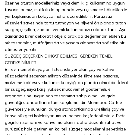
üzerine oturan modellerimiz veya demlik içi kullanımına uygun
tasarımlarımız, mutfak dolaplarında veya çekmece bölücülerde
yer kaplamadan kolayca muhafaza edilebilir. Pürüzsüz
yüzeyleri sayesinde tortu tutmayan ve hijyeni ön planda tutan
süzgeç çeşitleri, zamanı verimli kullanmanıza olanak tanır. Aynı
zamanda birer dekoratif obje olarak da değerlendirilebilen bu
şık tasarımlar, mutfağınızda ve yaşam alanınızda sofistike bir
atmosfer yaratır.
SÜZGEÇ SEÇERKEN DİKKAT EDİLMESİ GEREKEN TEMEL
GEREKSİNİMLER
Bir evin temel ihtiyaçları listesinde yer alan çay ve kahve
süzgeçlerini seçerken mikron düzeyinde filtreleme başarısı,
malzeme kalitesi ve kullanım kolaylığı ön planda olmalıdır. İdeal
bir süzgeç, ısıya karşı yüksek mukavemet göstermeli, el
ergonomisine uygun sap tasarımına sahip olmalı ve gıda
güvenliği standartlarını tam karşılamalıdır. Mahmood Coffee
güvencesiyle sunulan, dünya standartlarında üretilmiş çay ve
kahve süzgeci koleksiyonumuzu hemen keşfedebilirsiniz. Evde
geçirilen zamanı ve kahve molalarını daha düzenli, rahat ve
pürüzsüz hale getiren en kaliteli süzgeç modellerini sepetinize