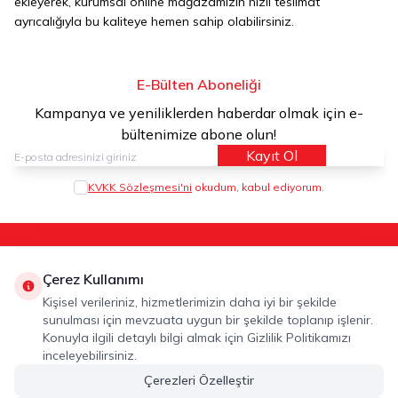
ekleyerek, kurumsal online mağazamızın hızlı teslimat
ayrıcalığıyla bu kaliteye hemen sahip olabilirsiniz.
E-Bülten Aboneliği
Kampanya ve yeniliklerden haberdar olmak için e-
bültenimize abone olun!
Kayıt Ol
KVKK Sözleşmesi'ni
okudum, kabul ediyorum.
Kategoriler
Hakkımızda
Hızlı Erişim
Çerez Kullanımı
Adres
Kişisel verileriniz, hizmetlerimizin daha iyi bir şekilde
ALTUNSA GIDA SAN. VE TİC. A.Ş. 2. Organize Sanayi Bölgesi
sunulması için mevzuata uygun bir şekilde toplanıp işlenir.
Celal Doğan Bulvarı No: 26 Şehitkamil / Gaziantep / Turkey
Konuyla ilgili detaylı bilgi almak için Gizlilik Politikamızı
Telefon
inceleyebilirsiniz.
+90342 606 0683
Çerezleri Özelleştir
E-Posta