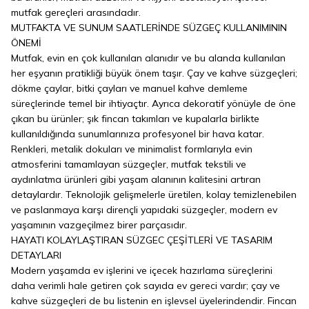
mutfak gereçleri arasındadır.
MUTFAKTA VE SUNUM SAATLERİNDE SÜZGEÇ KULLANIMININ
ÖNEMİ
Mutfak, evin en çok kullanılan alanıdır ve bu alanda kullanılan
her eşyanın pratikliği büyük önem taşır. Çay ve kahve süzgeçleri;
dökme çaylar, bitki çayları ve manuel kahve demleme
süreçlerinde temel bir ihtiyaçtır. Ayrıca dekoratif yönüyle de öne
çıkan bu ürünler; şık fincan takımları ve kupalarla birlikte
kullanıldığında sunumlarınıza profesyonel bir hava katar.
Renkleri, metalik dokuları ve minimalist formlarıyla evin
atmosferini tamamlayan süzgeçler, mutfak tekstili ve
aydınlatma ürünleri gibi yaşam alanının kalitesini artıran
detaylardır. Teknolojik gelişmelerle üretilen, kolay temizlenebilen
ve paslanmaya karşı dirençli yapıdaki süzgeçler, modern ev
yaşamının vazgeçilmez birer parçasıdır.
HAYATI KOLAYLAŞTIRAN SÜZGEC ÇEŞİTLERİ VE TASARIM
DETAYLARI
Modern yaşamda ev işlerini ve içecek hazırlama süreçlerini
daha verimli hale getiren çok sayıda ev gereci vardır; çay ve
kahve süzgeçleri de bu listenin en işlevsel üyelerindendir. Fincan