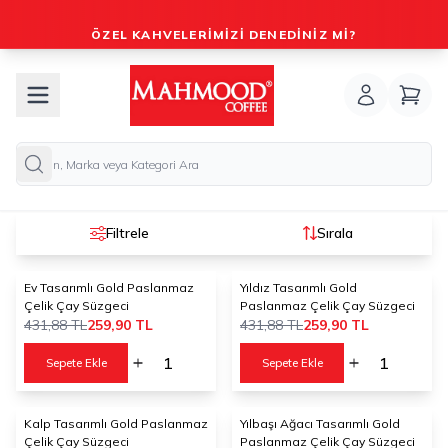
ÖZEL KAHVELERIMIZI DENEDINIZ MI?
Filtrele
Sırala
Ev Tasarımlı Gold Paslanmaz
Yıldız Tasarımlı Gold
%
40
%
40
Çelik Çay Süzgeci
Paslanmaz Çelik Çay Süzgeci
431,88
TL
259,90
TL
431,88
TL
259,90
TL
Sepete Ekle
Sepete Ekle
Kalp Tasarımlı Gold Paslanmaz
Yılbaşı Ağacı Tasarımlı Gold
%
40
%
40
Çelik Çay Süzgeci
Paslanmaz Çelik Çay Süzgeci