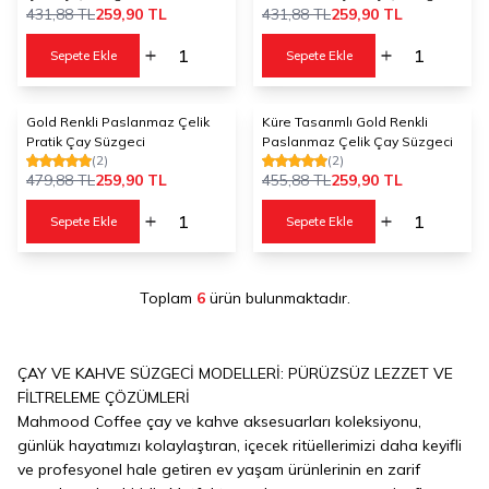
431,88
TL
259,90
TL
431,88
TL
259,90
TL
Sepete Ekle
Sepete Ekle
Gold Renkli Paslanmaz Çelik
Küre Tasarımlı Gold Renkli
%
46
%
43
Pratik Çay Süzgeci
Paslanmaz Çelik Çay Süzgeci
(2)
(2)
479,88
TL
259,90
TL
455,88
TL
259,90
TL
Sepete Ekle
Sepete Ekle
Toplam
6
ürün bulunmaktadır.
ÇAY VE KAHVE SÜZGECİ MODELLERİ: PÜRÜZSÜZ LEZZET VE
FİLTRELEME ÇÖZÜMLERİ
Mahmood Coffee çay ve kahve aksesuarları koleksiyonu,
günlük hayatımızı kolaylaştıran, içecek ritüellerimizi daha keyifli
ve profesyonel hale getiren ev yaşam ürünlerinin en zarif