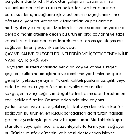
parçalarından biridir. Mutfaktan çalışma masasına, misafir
sunumlarından sabah rutinlerine kadar evin her alanında
pürüzsüz bir içim sağlama işlevi üstlenen süzgeçlerimiz; ince
gözenekli yapıları, ergonomik tasarımları ve paslanmaz
materyalleriyle öne çıkar. Modern bir evde sadece bir yardımcı
gereç olmanın ötesine geçen bu ürünler, bitki çaylarını ve taze
kahveleri tortusundan arındırarak en saf aromaya ulaşmanızı
sağlayan birer işlevsellik sembolüdür.
ÇAY VE KAHVE SÜZGEÇLERİ NELERDİR VE İÇECEK DENEYİMİNE
NASIL KATKI SAĞLAR?
Ev yaşam ürünleri arasında yer alan çay ve kahve süzgeci
çeşitleri, kullanım amaçlarına ve demleme yöntemlerine göre
geniş bir yelpazeye ayrılır. Yüksek kaliteli paslanmaz çelik veya
gıda ile temasa uygun özel materyallerden üretilen
süzgeçlerimiz, içeceğinizin doğal tadını bozmadan tortuları en
etkili şekilde filtreler. Oturma odasında bitki çayınızı
yudumlarken veya taze çekilmiş bir kahveyi demlerken konfor
sağlayan bu ürünler, en küçük parçacıkları dahi tutan hassas
gözenek yapılarıyla pürüzsüz bir içim sunar. Mutfaktaki kupa
standları veya çekmece içi düzenleyicilerle tam uyum sağlayan
bu ürünler, mutfak düzenini ve hijyeni destekleyen işlevsel