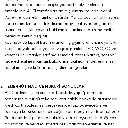
depolama cihazlarının, bilgisayar sarf malzemelerinin,
ambalajının ALICI tarafından açılmış olması halinde iadesi
Yönetmelik gereği mümkün değildir. Ayrıca Cayma hakkı süresi
sona ermeden önce, tüketicinin onayı ile ifasına başlanan
hizmetlere ilişkin cayma hakkının kullanılması daYönetmelik
gereği mümkün değildir.
Kozmetik ve kişisel bakım ürünleri, iç giyim ürünleri, mayo, bikini,
kitap, kopyalanabilir yazılım ve programlar, DVD, VCD, CD ve
kasetler ile kırtasiye sarf malzemeleri (toner, kartuş, şerit vb.)
iade edilebilmesi için ambalajlarının açılmamış, denenmemiş,
bozulmamış ve kullanılmamış olmaları gerekir.
TEMERRÜT HALİ VE HUKUKİ SONUÇLARI
ALICI, ödeme işlemlerini kredi kartı ile yaptığı durumda
temerrüde düştüğü takdirde, kart sahibi banka ile arasındaki
kredi kartı sözleşmesi çerçevesinde faiz ödeyeceğini ve
bankaya karşı sorumlu olacağını kabul, beyan ve taahhüt eder.
Bu durumda ilgili banka hukuki yollara başvurabilir; doğacak
masrafları ve vekâlet ücretini ALICI’dan talep edebilir ve her