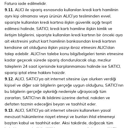
Fatura iade edilmelidir.
9.11.
ALICI ile sipariş esnasında kullanılan kredi kartı hamilinin
aynı kişi olmaması veya ürünün ALICI’ya tesliminden evvel,
siparişte kullanılan kredi kartına ilişkin güvenlik açığı tespit
edilmesi halinde, SATICI, kredi kartı hamiline ilişkin kimlik ve
iletişim bilgilerini, siparişte kullanılan kredi kartının bir önceki aya
ait ekstresini yahut kart hamilinin bankasından kredi kartının
kendisine ait olduğuna ilişkin yazıyı ibraz etmesini ALICI’dan
talep edebilir. ALICI’nın talebe konu bilgi/belgeleri temin etmesine
kadar geçecek sürede sipariş dondurulacak olup, mezkur
taleplerin 24 saat içerisinde karşılanmaması halinde ise SATICI,
siparişi iptal etme hakkını haizdir.
9.12.
ALICI, SATICI’ya ait internet sitesine üye olurken verdiği
kişisel ve diğer sair bilgilerin gerçeğe uygun olduğunu, SATICI’nın
bu bilgilerin gerçeğe aykırılığı nedeniyle uğrayacağı tüm
zararları, SATICI’nın ilk bildirimi üzerine derhal, nakden ve
defaten tazmin edeceğini beyan ve taahhüt eder.
9.13.
ALICI, SATICI’ya ait internet sitesini kullanırken yasal
mevzuat hükümlerine riayet etmeyi ve bunları ihlal etmemeyi
baştan kabul ve taahhüt eder. Aksi takdirde, doğacak tüm