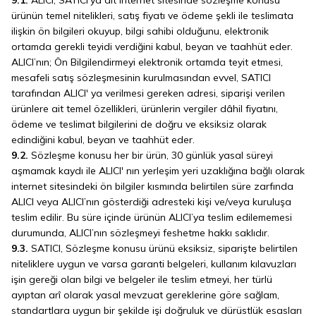
ürünün temel nitelikleri, satış fiyatı ve ödeme şekli ile teslimata
ilişkin ön bilgileri okuyup, bilgi sahibi olduğunu, elektronik
ortamda gerekli teyidi verdiğini kabul, beyan ve taahhüt eder.
ALICI’nın; Ön Bilgilendirmeyi elektronik ortamda teyit etmesi,
mesafeli satış sözleşmesinin kurulmasından evvel, SATICI
tarafından ALICI' ya verilmesi gereken adresi, siparişi verilen
ürünlere ait temel özellikleri, ürünlerin vergiler dâhil fiyatını,
ödeme ve teslimat bilgilerini de doğru ve eksiksiz olarak
edindiğini kabul, beyan ve taahhüt eder.
9.2.
Sözleşme konusu her bir ürün, 30 günlük yasal süreyi
aşmamak kaydı ile ALICI' nın yerleşim yeri uzaklığına bağlı olarak
internet sitesindeki ön bilgiler kısmında belirtilen süre zarfında
ALICI veya ALICI’nın gösterdiği adresteki kişi ve/veya kuruluşa
teslim edilir. Bu süre içinde ürünün ALICI’ya teslim edilememesi
durumunda, ALICI’nın sözleşmeyi feshetme hakkı saklıdır.
9.3.
SATICI, Sözleşme konusu ürünü eksiksiz, siparişte belirtilen
niteliklere uygun ve varsa garanti belgeleri, kullanım kılavuzları
işin gereği olan bilgi ve belgeler ile teslim etmeyi, her türlü
ayıptan arî olarak yasal mevzuat gereklerine göre sağlam,
standartlara uygun bir şekilde işi doğruluk ve dürüstlük esasları