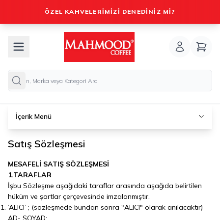
ÖZEL KAHVELERIMIZI DENEDINIZ MI?
İçerik Menü
Satış Sözleşmesi
MESAFELİ SATIŞ SÖZLEŞMESİ
1.TARAFLAR
İşbu Sözleşme aşağıdaki taraflar arasında aşağıda belirtilen
hüküm ve şartlar çerçevesinde imzalanmıştır.
‘ALICI’ ; (sözleşmede bundan sonra "ALICI" olarak anılacaktır)
AD- SOYAD: