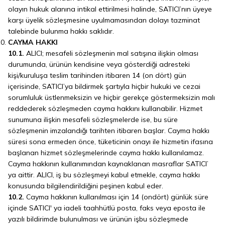
olayın hukuk alanına intikal ettirilmesi halinde, SATICI’nın üyeye
karşı üyelik sözleşmesine uyulmamasından dolayı tazminat
talebinde bulunma hakkı saklıdır.
CAYMA HAKKI
10.1.
ALICI; mesafeli sözleşmenin mal satışına ilişkin olması
durumunda, ürünün kendisine veya gösterdiği adresteki
kişi/kuruluşa teslim tarihinden itibaren 14 (on dört) gün
içerisinde, SATICI’ya bildirmek şartıyla hiçbir hukuki ve cezai
sorumluluk üstlenmeksizin ve hiçbir gerekçe göstermeksizin malı
reddederek sözleşmeden cayma hakkını kullanabilir. Hizmet
sunumuna ilişkin mesafeli sözleşmelerde ise, bu süre
sözleşmenin imzalandığı tarihten itibaren başlar. Cayma hakkı
süresi sona ermeden önce, tüketicinin onayı ile hizmetin ifasına
başlanan hizmet sözleşmelerinde cayma hakkı kullanılamaz.
Cayma hakkının kullanımından kaynaklanan masraflar SATICI’
ya aittir. ALICI, iş bu sözleşmeyi kabul etmekle, cayma hakkı
konusunda bilgilendirildiğini peşinen kabul eder.
10.2.
Cayma hakkının kullanılması için 14 (ondört) günlük süre
içinde SATICI' ya iadeli taahhütlü posta, faks veya eposta ile
yazılı bildirimde bulunulması ve ürünün işbu sözleşmede