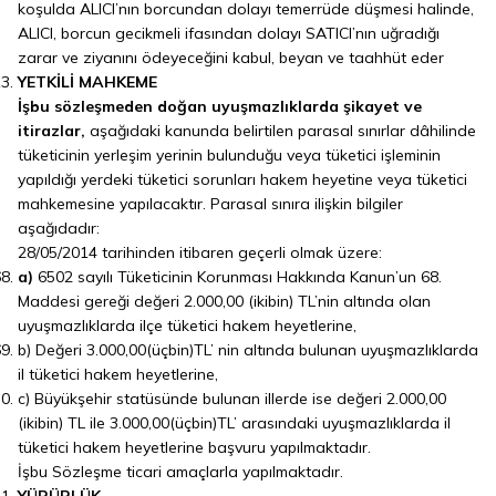
koşulda ALICI’nın borcundan dolayı temerrüde düşmesi halinde,
ALICI, borcun gecikmeli ifasından dolayı SATICI’nın uğradığı
zarar ve ziyanını ödeyeceğini kabul, beyan ve taahhüt eder
YETKİLİ MAHKEME
İşbu sözleşmeden doğan uyuşmazlıklarda şikayet ve
itirazlar,
aşağıdaki kanunda belirtilen parasal sınırlar dâhilinde
tüketicinin yerleşim yerinin bulunduğu veya tüketici işleminin
yapıldığı yerdeki tüketici sorunları hakem heyetine veya tüketici
mahkemesine yapılacaktır. Parasal sınıra ilişkin bilgiler
aşağıdadır:
28/05/2014 tarihinden itibaren geçerli olmak üzere:
a)
6502 sayılı Tüketicinin Korunması Hakkında Kanun’un 68.
Maddesi gereği değeri 2.000,00 (ikibin) TL’nin altında olan
uyuşmazlıklarda ilçe tüketici hakem heyetlerine,
b) Değeri 3.000,00(üçbin)TL’ nin altında bulunan uyuşmazlıklarda
il tüketici hakem heyetlerine,
c) Büyükşehir statüsünde bulunan illerde ise değeri 2.000,00
(ikibin) TL ile 3.000,00(üçbin)TL’ arasındaki uyuşmazlıklarda il
tüketici hakem heyetlerine başvuru yapılmaktadır.
İşbu Sözleşme ticari amaçlarla yapılmaktadır.
YÜRÜRLÜK