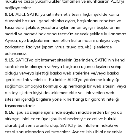
hukuki ve cezai yükümlülükler tamamen ve münhasıran ALICI’yı
bağlayacaktır.
9.14.
ALICI, SATICI’ya ait internet sitesini hiçbir şekilde kamu
düzenini bozucu, genel ahlaka aykırı, başkalarını rahatsız ve
taciz edici şekilde, yasalara aykırı bir amaç için, başkalarının
maddi ve manevi haklarına tecavüz edecek şekilde kullanamaz.
Ayrıca, üye başkalarının hizmetleri kullanmasını önleyici veya
zorlaştırıcı faaliyet (spam, virus, truva atı, vb.) işlemlerde
bulunamaz.
9.15.
SATICI’ya ait internet sitesinin üzerinden, SATICI’nın kendi
kontrolünde olmayan ve/veya başkaca üçüncü kişilerin sahip
olduğu ve/veya işlettiği başka web sitelerine ve/veya başka
içeriklere link verilebilir. Bu linkler ALICI’ya yönlenme kolaylığı
sağlamak amacıyla konmuş olup herhangi bir web sitesini veya
o siteyi işleten kişiyi desteklememekte ve Link verilen web
sitesinin içerdiği bilgilere yönelik herhangi bir garanti niteliği
taşımamaktadır.
9.16.
İşbu sözleşme içerisinde sayılan maddelerden bir ya da
birkaçını ihlal eden üye işbu ihlal nedeniyle cezai ve hukuki
olarak şahsen sorumlu olup, SATICI’yı bu ihlallerin hukuki ve
cezai sonuçlarından ari tutacaktır. Ayrıca; işbu ihlal nedeniyle,