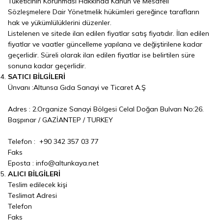
Tüketicinin Korunması Hakkında Kanun ve Mesafeli
Sözleşmelere Dair Yönetmelik hükümleri gereğince tarafların
hak ve yükümlülüklerini düzenler.
Listelenen ve sitede ilan edilen fiyatlar satış fiyatıdır. İlan edilen
fiyatlar ve vaatler güncelleme yapılana ve değiştirilene kadar
geçerlidir. Süreli olarak ilan edilen fiyatlar ise belirtilen süre
sonuna kadar geçerlidir.
SATICI BİLGİLERİ
Ünvanı :Altunsa Gıda Sanayi ve Ticaret A.Ş
Adres : 2.Organize Sanayi Bölgesi Celal Doğan Bulvarı No:26.
Başpınar / GAZİANTEP / TURKEY
Telefon : +90 342 357 03 77
Faks
Eposta : info@altunkaya.net
ALICI BİLGİLERİ
Teslim edilecek kişi
Teslimat Adresi
Telefon
Faks