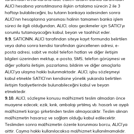
ALICI hesabına yansıtılmasına ilişkin ortalama sürecin 2 ile 3
haftayı bulabileceğini, bu tutarın bankaya iadesinden sonra
ALICI’nın hesaplarına yansıması halinin tamamen banka işlem
süreci ile ilgili olduğundan, ALICI, olası gecikmeler için SATICI’yı
sorumlu tutamayacağını kabul, beyan ve taahhüt eder.
9.9.
SATICININ, ALICI tarafından siteye kayıt formunda belirtilen
veya daha sonra kendisi tarafından güncellenen adresi, e-
posta adresi, sabit ve mobil telefon hatları ve diğer iletişim
bilgileri üzerinden mektup, e-posta, SMS, telefon görüşmesi ve
diğer yollarla iletişim, pazarlama, bildirim ve diğer amaçlarla
ALICI’ya ulaşma hakkı bulunmaktadır. ALICI, işbu sözleşmeyi
kabul etmekle SATICI’nın kendisine yönelik yukarıda belirtilen
iletişim faaliyetlerinde bulunabileceğini kabul ve beyan
etmektedir.
9.10.
ALICI, sözleşme konusu mal/hizmeti teslim almadan önce
muayene edecek; ezik, kırık, ambalajı yırtılmış vb. hasarlı ve ayıplı
mal/hizmeti kargo şirketinden teslim almayacaktır. Teslim alınan
mal/hizmetin hasarsız ve sağlam olduğu kabul edilecektir.
Teslimden sonra mal/hizmetin özenle korunması borcu, ALICI’ya
aittir. Cayma hakkı kullanılacaksa mal/hizmet kullanılmamalıdır.