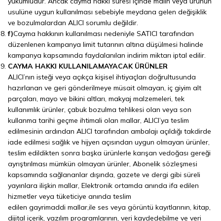
yükümlüdür. Ancak cayma hakkı süresi içinde malın veya ürünün
usulüne uygun kullanılması sebebiyle meydana gelen değişiklik
ve bozulmalardan ALICI sorumlu değildir.
f)
Cayma hakkının kullanılması nedeniyle SATICI tarafından
düzenlenen kampanya limit tutarının altına düşülmesi halinde
kampanya kapsamında faydalanılan indirim miktarı iptal edilir.
CAYMA HAKKI KULLANILAMAYACAK ÜRÜNLER
ALICI’nın isteği veya açıkça kişisel ihtiyaçları doğrultusunda
hazırlanan ve geri gönderilmeye müsait olmayan, iç giyim alt
parçaları, mayo ve bikini altları, makyaj malzemeleri, tek
kullanımlık ürünler, çabuk bozulma tehlikesi olan veya son
kullanma tarihi geçme ihtimali olan mallar, ALICI’ya teslim
edilmesinin ardından ALICI tarafından ambalajı açıldığı takdirde
iade edilmesi sağlık ve hijyen açısından uygun olmayan ürünler,
teslim edildikten sonra başka ürünlerle karışan vedoğası gereği
ayrıştırılması mümkün olmayan ürünler, Abonelik sözleşmesi
kapsamında sağlananlar dışında, gazete ve dergi gibi süreli
yayınlara ilişkin mallar, Elektronik ortamda anında ifa edilen
hizmetler veya tüketiciye anında teslim
edilen gayrimaddi mallar,ile ses veya görüntü kayıtlarının, kitap,
dijital içerik, yazılım programlarının, veri kaydedebilme ve veri