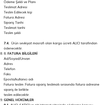
Ödeme Şekli ve Planı
Teslimat Adresi
Teslim Edilecek kişi
Fatura Adresi
Sipariş Tarihi
Teslimat tarihi
Teslim şekli
7.4.
Ürün sevkiyat masrafı olan kargo ücreti ALICI tarafından
ödenecektir.
8
. FATURA BİLGİLERİ
Ad/Soyad/Unvan
Adres
Telefon
Faks
Eposta/kullanıcı adı
Fatura teslim :Fatura sipariş teslimatı sırasında fatura adresine
sipariş ile birlikte
teslim edilecektir.
GENEL HÜKÜMLER
9.1.
ALICI, SATICI’ya ait internet sitesinde sözleşme konusu