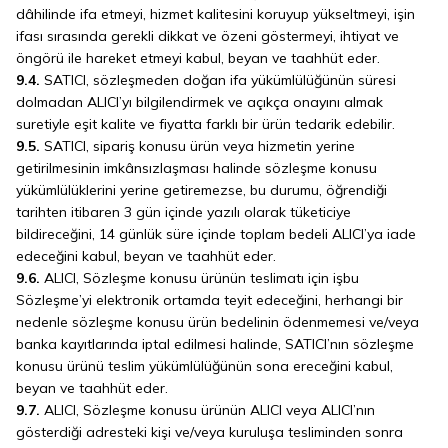
dâhilinde ifa etmeyi, hizmet kalitesini koruyup yükseltmeyi, işin
ifası sırasında gerekli dikkat ve özeni göstermeyi, ihtiyat ve
öngörü ile hareket etmeyi kabul, beyan ve taahhüt eder.
9.4.
SATICI, sözleşmeden doğan ifa yükümlülüğünün süresi
dolmadan ALICI’yı bilgilendirmek ve açıkça onayını almak
suretiyle eşit kalite ve fiyatta farklı bir ürün tedarik edebilir.
9.5.
SATICI, sipariş konusu ürün veya hizmetin yerine
getirilmesinin imkânsızlaşması halinde sözleşme konusu
yükümlülüklerini yerine getiremezse, bu durumu, öğrendiği
tarihten itibaren 3 gün içinde yazılı olarak tüketiciye
bildireceğini, 14 günlük süre içinde toplam bedeli ALICI’ya iade
edeceğini kabul, beyan ve taahhüt eder.
9.6.
ALICI, Sözleşme konusu ürünün teslimatı için işbu
Sözleşme’yi elektronik ortamda teyit edeceğini, herhangi bir
nedenle sözleşme konusu ürün bedelinin ödenmemesi ve/veya
banka kayıtlarında iptal edilmesi halinde, SATICI’nın sözleşme
konusu ürünü teslim yükümlülüğünün sona ereceğini kabul,
beyan ve taahhüt eder.
9.7.
ALICI, Sözleşme konusu ürünün ALICI veya ALICI’nın
gösterdiği adresteki kişi ve/veya kuruluşa tesliminden sonra