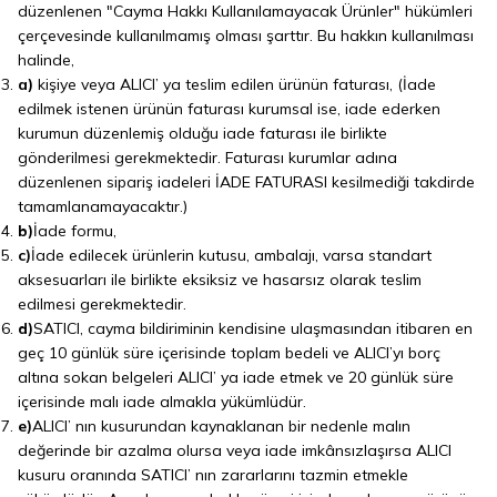
düzenlenen "Cayma Hakkı Kullanılamayacak Ürünler" hükümleri
çerçevesinde kullanılmamış olması şarttır. Bu hakkın kullanılması
halinde,
a)
kişiye veya ALICI’ ya teslim edilen ürünün faturası, (İade
edilmek istenen ürünün faturası kurumsal ise, iade ederken
kurumun düzenlemiş olduğu iade faturası ile birlikte
gönderilmesi gerekmektedir. Faturası kurumlar adına
düzenlenen sipariş iadeleri İADE FATURASI kesilmediği takdirde
tamamlanamayacaktır.)
b)
İade formu,
c)
İade edilecek ürünlerin kutusu, ambalajı, varsa standart
aksesuarları ile birlikte eksiksiz ve hasarsız olarak teslim
edilmesi gerekmektedir.
d)
SATICI, cayma bildiriminin kendisine ulaşmasından itibaren en
geç 10 günlük süre içerisinde toplam bedeli ve ALICI’yı borç
altına sokan belgeleri ALICI’ ya iade etmek ve 20 günlük süre
içerisinde malı iade almakla yükümlüdür.
e)
ALICI’ nın kusurundan kaynaklanan bir nedenle malın
değerinde bir azalma olursa veya iade imkânsızlaşırsa ALICI
kusuru oranında SATICI’ nın zararlarını tazmin etmekle