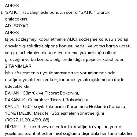
ADRES:
‘SATICI’ ; (sözleşmede bundan sonra "SATICI" olarak
anılacaktır)
AD- SOYAD:
ADRES:
İş bu sözleşmeyi kabul etmekle ALICI, sözleşme konusu siparişi
onayladığı takdirde sipariş konusu bedeli ve varsa kargo ücreti,
vergi gibi belirtilen ek ücretleri ödeme yükümlülüğü altına
gireceğini ve bu konuda bilgilendirildiğini peşinen kabul eder.
2.TANIMLAR
İşbu sözleşmenin uygulanmasında ve yorumlanmasında
aşağıda yazılı terimler karşılarındaki yazılı açıklamaları ifade
edeceklerdir.
BAKAN : Gümrük ve Ticaret Bakanı’nı,
BAKANLIK : Gümrük ve Ticaret Bakanlığı’nı,
KANUN : 6502 sayılı Tüketicinin Korunması Hakkında Kanun’u,
YÖNETMELİK : Mesafeli Sözleşmeler Yönetmeliği’ni
(RG:27.11.2014/29188)
HİZMET : Bir ücret veya menfaat karşılığında yapılan ya da
yapılması taahhüt edilen mal sağlama dışındaki her türlü tüketici