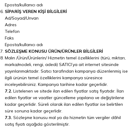
Eposta/kullanıcı adı
SİPARİŞ VEREN KİŞİ BİLGİLERİ
Ad/Soyad/Unvan
Adres
Telefon
Faks
Eposta/kullanıcı adı
SÖZLEŞME KONUSU ÜRÜN/ÜRÜNLER BİLGİLERİ
Malın /Ürün/Ürünlerin/ Hizmetin temel özelliklerini (türü, miktarı,
marka/modeli, rengi, adedi) SATICI’ya ait internet sitesinde
yayınlanmaktadır. Satıcı tarafından kampanya düzenlenmiş ise
ilgili ürünün temel özelliklerini kampanya süresince
inceleyebilirsiniz. Kampanya tarihine kadar geçerlidir.
7.2.
Listelenen ve sitede ilan edilen fiyatlar satış fiyatıdır. İlan
edilen fiyatlar ve vaatler güncelleme yapılana ve değiştirilene
kadar geçerlidir. Süreli olarak ilan edilen fiyatlar ise belirtilen
süre sonuna kadar geçerlidir.
7.3.
Sözleşme konusu mal ya da hizmetin tüm vergiler dâhil
satış fiyatı aşağıda gösterilmiştir.