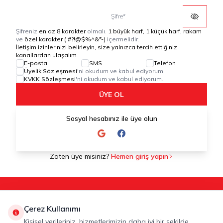
Şifre
*
Şifreniz
en az 8 karakter
olmalı.
1 büyük harf, 1 küçük harf, rakam
ve
özel karakter (.#?!@$%^&*-)
içermelidir.
İletişim izinlerinizi belirleyin, size yalnızca tercih ettiğiniz
kanallardan ulaşalım.
E-posta
SMS
Telefon
Üyelik Sözleşmesi
'ni okudum ve kabul ediyorum.
KVKK Sözleşmesi
'ni okudum ve kabul ediyorum.
ÜYE OL
Sosyal hesabınız ile üye olun
Zaten üye misiniz?
Hemen giriş yapın
Kategoriler
Hakkımızda
Hızlı Erişim
Çerez Kullanımı
Adres
Kişisel verileriniz, hizmetlerimizin daha iyi bir şekilde