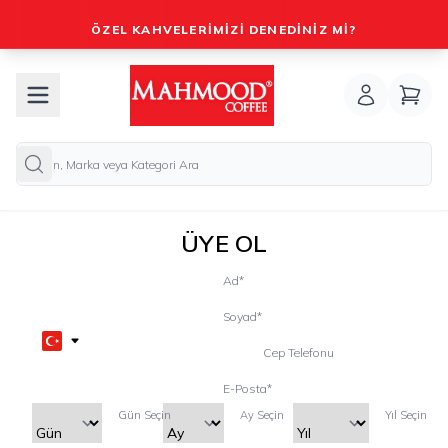
ÖZEL KAHVELERIMIZI DENEDINIZ MI?
ÜYE OL
Ad
*
Soyad
*
Cep Telefonu
E-Posta
*
Gün Seçin
Ay Seçin
Yıl Seçin