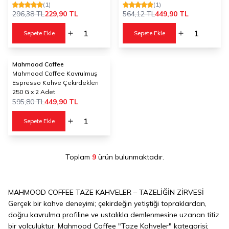
(1)
(1)
296,38
TL
229,90
TL
564,12
TL
449,90
TL
Sepete Ekle
Sepete Ekle
Mahmood Coffee
%
24
Mahmood Coffee Kavrulmuş
Espresso Kahve Çekirdekleri
250 G x 2 Adet
595,80
TL
449,90
TL
Sepete Ekle
Toplam
9
ürün bulunmaktadır.
MAHMOOD COFFEE TAZE KAHVELER – TAZELİĞİN ZİRVESİ
Gerçek bir kahve deneyimi; çekirdeğin yetiştiği topraklardan,
doğru kavrulma profiline ve ustalıkla demlenmesine uzanan titiz
bir yolculuktur. Mahmood Coffee "Taze Kahveler" kategorisi;