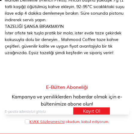
Manuel Demleme (French Press): Fincan başına yaklaşık 7g (1
tatlı kaşığı) öğütülmüş kahve ekleyin. 92-95°C sıcaklıktaki suyu
ilave edip 4 dakika demlemeye bırakın. Süre sonunda pistonu
indirerek servis yapın.
TAZELİĞİ ŞANSA BIRAKMAYIN
İster ofiste tek tuşla pratik bir mola, ister evde taze çekirdek
kokusuyla dolu bir deneyim… Mahmood Coffee taze kahve
çeşitleri, güvenilir kalite ve uygun fiyat avantajıyla bir tık
uzağınızda. Eşsiz tazeliği şimdi keşfedin ve sipariş verin!
E-Bülten Aboneliği
Kampanya ve yeniliklerden haberdar olmak için e-
bültenimize abone olun!
Kayıt Ol
KVKK Sözleşmesi'ni
okudum, kabul ediyorum.