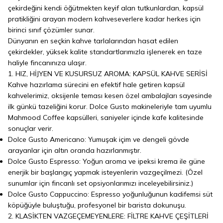
çekirdeğini kendi öğütmekten keyif alan tutkunlardan, kapsül
pratikliğini arayan modern kahveseverlere kadar herkes için
birinci sınıf çözümler sunar.
Dünyanın en seçkin kahve tarlalarından hasat edilen
çekirdekler, yüksek kalite standartlarımızla işlenerek en taze
haliyle fincanınıza ulaşır.
1. HIZ, HİJYEN VE KUSURSUZ AROMA: KAPSÜL KAHVE SERİSİ
Kahve hazırlama sürecini en efektif hale getiren kapsül
kahvelerimiz, oksijenle teması kesen özel ambalajları sayesinde
ilk günkü tazeliğini korur. Dolce Gusto makineleriyle tam uyumlu
Mahmood Coffee kapsülleri, saniyeler içinde kafe kalitesinde
sonuçlar verir.
Dolce Gusto Americano: Yumuşak içim ve dengeli gövde
arayanlar için altın oranda hazırlanmıştır.
Dolce Gusto Espresso: Yoğun aroma ve ipeksi krema ile güne
enerjik bir başlangıç yapmak isteyenlerin vazgeçilmezi. (Özel
sunumlar için fincanlı set opsiyonlarımızı inceleyebilirsiniz.)
Dolce Gusto Cappuccino: Espresso yoğunluğunun kadifemsi süt
köpüğüyle buluştuğu, profesyonel bir barista dokunuşu.
2. KLASİKTEN VAZGEÇEMEYENLERE: FİLTRE KAHVE ÇEŞİTLERİ