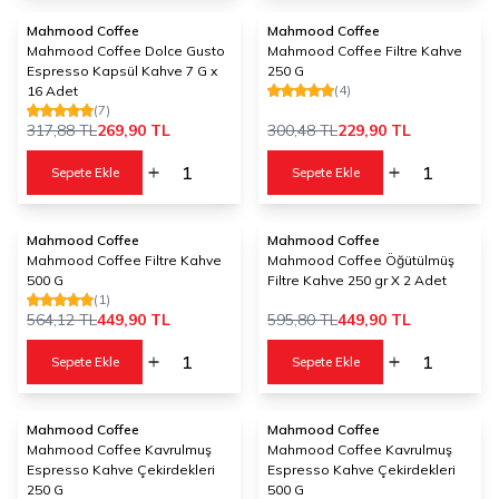
Mahmood Coffee
Mahmood Coffee
%
15
%
23
Mahmood Coffee Dolce Gusto
Mahmood Coffee Filtre Kahve
Espresso Kapsül Kahve 7 G x
250 G
(4)
16 Adet
(7)
317,88
TL
269,90
TL
300,48
TL
229,90
TL
Sepete Ekle
Sepete Ekle
Mahmood Coffee
Mahmood Coffee
%
20
%
24
Mahmood Coffee Filtre Kahve
Mahmood Coffee Öğütülmüş
500 G
Filtre Kahve 250 gr X 2 Adet
(1)
564,12
TL
449,90
TL
595,80
TL
449,90
TL
Sepete Ekle
Sepete Ekle
Mahmood Coffee
Mahmood Coffee
%
22
%
20
Mahmood Coffee Kavrulmuş
Mahmood Coffee Kavrulmuş
Espresso Kahve Çekirdekleri
Espresso Kahve Çekirdekleri
250 G
500 G