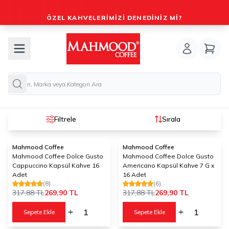
ÖZEL KAHVELERIMIZI DENEDINIZ MI?
Filtrele
Sırala
Mahmood Coffee
Mahmood Coffee
%
15
%
15
Mahmood Coffee Dolce Gusto
Mahmood Coffee Dolce Gusto
Cappuccino Kapsül Kahve 16
Americano Kapsül Kahve 7 G x
Adet
16 Adet
(8)
(6)
317,88
TL
269,90
TL
317,88
TL
269,90
TL
Sepete Ekle
Sepete Ekle