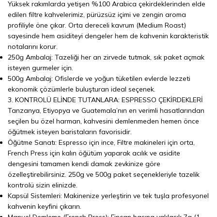
Yüksek rakımlarda yetişen %100 Arabica çekirdeklerinden elde
edilen filtre kahvelerimiz, pürüzsüz içimi ve zengin aroma
profiliyle öne çıkar. Orta dereceli kavrum (Medium Roast)
sayesinde hem asiditeyi dengeler hem de kahvenin karakteristik
notalarını korur.
250g Ambalaj: Tazeliği her an zirvede tutmak, sık paket açmak
isteyen gurmeler için.
500g Ambalaj: Ofislerde ve yoğun tüketilen evlerde lezzeti
ekonomik çözümlerle buluşturan ideal seçenek.
3. KONTROLÜ ELİNDE TUTANLARA: ESPRESSO ÇEKİRDEKLERİ
Tanzanya, Etiyopya ve Guatemala’nın en verimli hasatlarından
seçilen bu özel harman, kahvesini demlenmeden hemen önce
öğütmek isteyen baristaların favorisidir.
Öğütme Sanatı: Espresso için ince, Filtre makineleri için orta,
French Press için kalın öğütüm yaparak acılık ve asidite
dengesini tamamen kendi damak zevkinize göre
özelleştirebilirsiniz. 250g ve 500g paket seçenekleriyle tazelik
kontrolü sizin elinizde.
Kapsül Sistemleri: Makinenize yerleştirin ve tek tuşla profesyonel
kahvenin keyfini çıkarın.