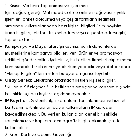
1. Kişisel Verilerin Toplanması ve İşlenmesi
İşin doğası gereği, Mahmood Coffee online mağazası; üyelik
işlemleri, anket doldurma veya çeşitli formların iletilmesi
sırasında kullanıcılarından bazı kişisel bilgileri (isim-soyisim,
firma bilgileri, telefon, fiziksel adres veya e-posta adresi gibi)
toplamaktadır.
Kampanya ve Duyurular:
Şirketimiz, belirli dönemlerde
müşterilerine kampanya bilgileri, yeni ürünler ve promosyon
teklifleri gönderebilir. Üyelerimiz, bu bilgilendirmeleri alıp almama
konusundaki tercihlerini üye olurken yapabilir veya daha sonra
"Hesap Bilgileri" kısmından bu ayarları güncelleyebilir.
Onay Süreci:
Elektronik ortamdan iletilen kişisel bilgiler,
"Kullanıcı Sözleşmesi" ile belirlenen amaçlar ve kapsam dışında
kesinlikle üçüncü kişilere açıklanmayacaktır.
IP Kayıtları:
Sistemle ilgili sorunların tanımlanması ve hizmet
kalitesinin artırılması amacıyla kullanıcıların IP adresleri
kaydedilmektedir. Bu veriler, kullanıcıları genel bir şekilde
tanımlamak ve kapsamlı demografik bilgi toplamak için de
kullanılabilir.
2. Kredi Kartı ve Ödeme Güvenliği