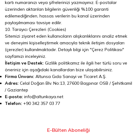
kartı numaranızı veya şifrelerinizi yazmayınız. E-postalar
üzerinden aktarılan bilgilerin güvenliği %100 garanti
edilemediğinden, hassas verilerin bu kanal üzerinden
paylaşılmaması tavsiye edilir.
10. Tarayıcı Çerezleri (Cookies)
Sitemizi ziyaret eden kullanıcıların alışkanlıklarını analiz etmek
ve deneyimi kişiselleştirmek amacıyla teknik iletişim dosyaları
(çerezler) kullanılmaktadır. Detaylı bilgi için "Çerez Politikası"
sayfamızı inceleyiniz.
İletişim ve Destek:
Gizlilik politikamız ile ilgili her türlü soru ve
öneriniz için aşağıdaki kanallardan bize ulaşabilirsiniz.
Firma Ünvanı:
Altunsa Gıda Sanayi ve Ticaret A.Ş.
Adres:
Celal Doğan Blv. No:13, 27600 Başpınar OSB / Şehitkamil
/ Gaziantep
E-posta:
info@altunkaya.net
Telefon:
+90 342 357 03 77
E-Bülten Aboneliği