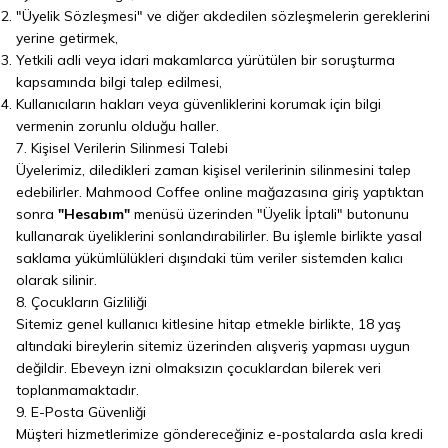
"Üyelik Sözleşmesi" ve diğer akdedilen sözleşmelerin gereklerini
yerine getirmek,
Yetkili adli veya idari makamlarca yürütülen bir soruşturma
kapsamında bilgi talep edilmesi,
Kullanıcıların hakları veya güvenliklerini korumak için bilgi
vermenin zorunlu olduğu haller.
7. Kişisel Verilerin Silinmesi Talebi
Üyelerimiz, diledikleri zaman kişisel verilerinin silinmesini talep
edebilirler. Mahmood Coffee online mağazasına giriş yaptıktan
sonra
"Hesabım"
menüsü üzerinden "Üyelik İptali" butonunu
kullanarak üyeliklerini sonlandırabilirler. Bu işlemle birlikte yasal
saklama yükümlülükleri dışındaki tüm veriler sistemden kalıcı
olarak silinir.
8. Çocukların Gizliliği
Sitemiz genel kullanıcı kitlesine hitap etmekle birlikte, 18 yaş
altındaki bireylerin sitemiz üzerinden alışveriş yapması uygun
değildir. Ebeveyn izni olmaksızın çocuklardan bilerek veri
toplanmamaktadır.
9. E-Posta Güvenliği
Müşteri hizmetlerimize göndereceğiniz e-postalarda asla kredi