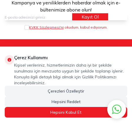
Kampanya ve yeniliklerden haberdar olmak için e-
bültenimize abone olun!
Kayıt Ol
KVKK Sözleşmesi'ni
okudum, kabul ediyorum.
Kategoriler
Hakkımızda
Hızlı Erişim
Çerez Kullanımı
Adres
Kişisel verileriniz, hizmetlerimizin daha iyi bir şekilde
ALTUNSA GIDA SAN. VE TİC. A.Ş. 2. Organize Sanayi Bölgesi
sunulması için mevzuata uygun bir şekilde toplanıp işlenir.
Celal Doğan Bulvarı No: 26 Şehitkamil / Gaziantep / Turkey
Konuyla ilgili detaylı bilgi almak için Gizlilik Politikamızı
Telefon
inceleyebilirsiniz.
+90342 606 0683
Çerezleri Özelleştir
E-Posta
Hepsini Reddet
info@mahmoodcoffee.com
Hepsini Kabul Et