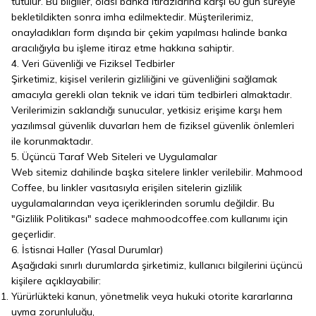
tutulur. Bu bilgiler, olası banka itirazlarına karşı 60 gün süreyle
bekletildikten sonra imha edilmektedir. Müşterilerimiz,
onayladıkları form dışında bir çekim yapılması halinde banka
aracılığıyla bu işleme itiraz etme hakkına sahiptir.
4. Veri Güvenliği ve Fiziksel Tedbirler
Şirketimiz, kişisel verilerin gizliliğini ve güvenliğini sağlamak
amacıyla gerekli olan teknik ve idari tüm tedbirleri almaktadır.
Verilerimizin saklandığı sunucular, yetkisiz erişime karşı hem
yazılımsal güvenlik duvarları hem de fiziksel güvenlik önlemleri
ile korunmaktadır.
5. Üçüncü Taraf Web Siteleri ve Uygulamalar
Web sitemiz dahilinde başka sitelere linkler verilebilir. Mahmood
Coffee, bu linkler vasıtasıyla erişilen sitelerin gizlilik
uygulamalarından veya içeriklerinden sorumlu değildir. Bu
"Gizlilik Politikası" sadece mahmoodcoffee.com kullanımı için
geçerlidir.
6. İstisnai Haller (Yasal Durumlar)
Aşağıdaki sınırlı durumlarda şirketimiz, kullanıcı bilgilerini üçüncü
kişilere açıklayabilir:
Yürürlükteki kanun, yönetmelik veya hukuki otorite kararlarına
uyma zorunluluğu,