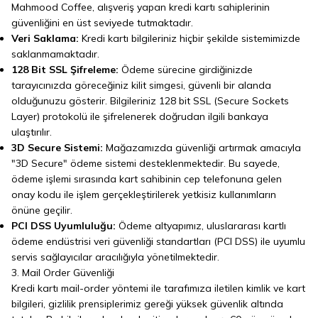
Mahmood Coffee, alışveriş yapan kredi kartı sahiplerinin
güvenliğini en üst seviyede tutmaktadır.
Veri Saklama:
Kredi kartı bilgileriniz hiçbir şekilde sistemimizde
saklanmamaktadır.
128 Bit SSL Şifreleme:
Ödeme sürecine girdiğinizde
tarayıcınızda göreceğiniz kilit simgesi, güvenli bir alanda
olduğunuzu gösterir. Bilgileriniz 128 bit SSL (Secure Sockets
Layer) protokolü ile şifrelenerek doğrudan ilgili bankaya
ulaştırılır.
3D Secure Sistemi:
Mağazamızda güvenliği artırmak amacıyla
"3D Secure" ödeme sistemi desteklenmektedir. Bu sayede,
ödeme işlemi sırasında kart sahibinin cep telefonuna gelen
onay kodu ile işlem gerçekleştirilerek yetkisiz kullanımların
önüne geçilir.
PCI DSS Uyumluluğu:
Ödeme altyapımız, uluslararası kartlı
ödeme endüstrisi veri güvenliği standartları (PCI DSS) ile uyumlu
servis sağlayıcılar aracılığıyla yönetilmektedir.
3. Mail Order Güvenliği
Kredi kartı mail-order yöntemi ile tarafımıza iletilen kimlik ve kart
bilgileri, gizlilik prensiplerimiz gereği yüksek güvenlik altında